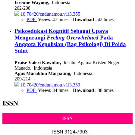
Irrenne Wayong,
Indonesia
202-208
10.70420/endunamou.v1i3.355
PDF
Views
: 47 times |
Download
: 42 times
Psikoedukasi Kognitif Sebagai Upaya
Mengurangi
Feeling Overwhelmed
Pada
Anggota Kepolisian (Bag Psikologi) Di Polda
Sulut
Praise Valeri Kawulur,
Institut Agama Kristen Negeri
Manado, Indonesia
Agus Marulitua Marpaung,
Indonesia
209-214
10.70420/endunamou.v1i3.359
PDF
Views
: 34 times |
Download
: 38 times
ISSN
ISSN