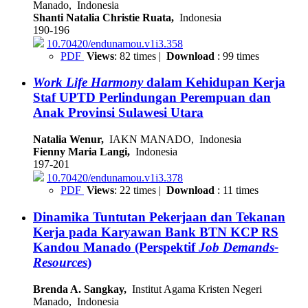
Manado, Indonesia
Shanti Natalia Christie Ruata,
Indonesia
190-196
10.70420/endunamou.v1i3.358
PDF
Views
: 82 times |
Download
: 99 times
Work Life Harmony
dalam Kehidupan Kerja
Staf UPTD Perlindungan Perempuan dan
Anak Provinsi Sulawesi Utara
Natalia Wenur,
IAKN MANADO, Indonesia
Fienny Maria Langi,
Indonesia
197-201
10.70420/endunamou.v1i3.378
PDF
Views
: 22 times |
Download
: 11 times
Dinamika Tuntutan Pekerjaan dan Tekanan
Kerja pada Karyawan Bank BTN KCP RS
Kandou Manado (Perspektif
Job Demands-
Resources
)
Brenda A. Sangkay,
Institut Agama Kristen Negeri
Manado, Indonesia