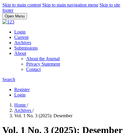
Skip to main content
Skip to main navigation menu
Skip to site
footer
Open Menu
Login
Current
Archives
Submissions
About
About the Journal
Privacy Statement
Contact
Search
Register
Login
Home
/
Archives
/
Vol. 1 No. 3 (2025): Desember
Vol. 1 No. 3 (2025): Desember