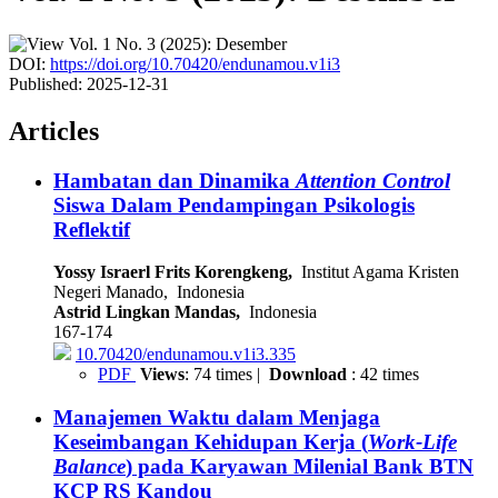
DOI:
https://doi.org/10.70420/endunamou.v1i3
Published:
2025-12-31
Articles
Hambatan dan Dinamika
Attention Control
Siswa Dalam Pendampingan Psikologis
Reflektif
Yossy Israerl Frits Korengkeng,
Institut Agama Kristen
Negeri Manado, Indonesia
Astrid Lingkan Mandas,
Indonesia
167-174
10.70420/endunamou.v1i3.335
PDF
Views
: 74 times |
Download
: 42 times
Manajemen Waktu dalam Menjaga
Keseimbangan Kehidupan Kerja (
Work-Life
Balance
) pada Karyawan Milenial Bank BTN
KCP RS Kandou